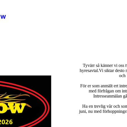
ow
Tyvärr så känner vi oss t
hyresavtal.Vi siktar desto
och 
För er som anmält ert int
med förfrågan om int
Intresseanmälan gå
Ha en trevlig vår och so
juni, nu med förhoppningsv