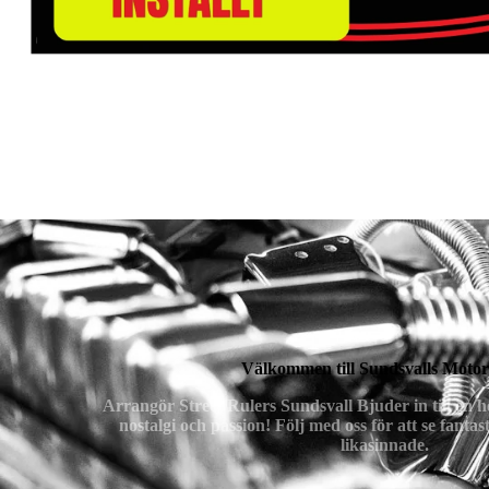
Välkommen till Sundsvalls Moto
Arrangör Street Rulers Sundsvall Bjuder in till en h
nostalgi och passion! Följ med oss för att se fantas
likasinnade.