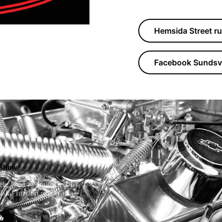
Hemsida Street ru
Facebook Sundsv
rshow
elg fylld av motorhobby,
tiska fordon och träffa