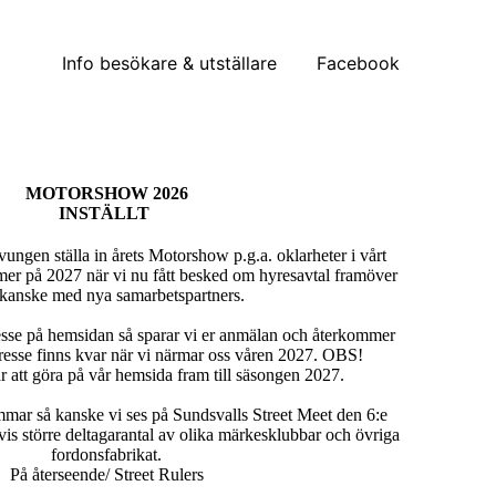
Info besökare & utställare
Facebook
MOTORSHOW 2026
INSTÄLLT
vungen ställa in årets Motorshow p.g.a. oklarheter i vårt
 mer på 2027 när vi nu fått besked om hyresavtal framöver
kanske med nya samarbetspartners.
resse på hemsidan så sparar vi er anmälan och återkommer
resse finns kvar när vi närmar oss våren 2027. OBS!
r att göra på vår hemsida fram till säsongen 2027.
mmar så kanske vi ses på Sundsvalls Street Meet den 6:e
is större deltagarantal av olika märkesklubbar och övriga
fordonsfabrikat.
På återseende/ Street Rulers