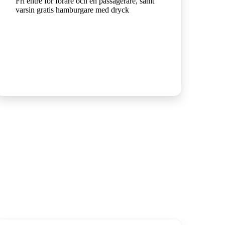
Fri entré för förare och en passagerare, samt
varsin gratis hamburgare med dryck